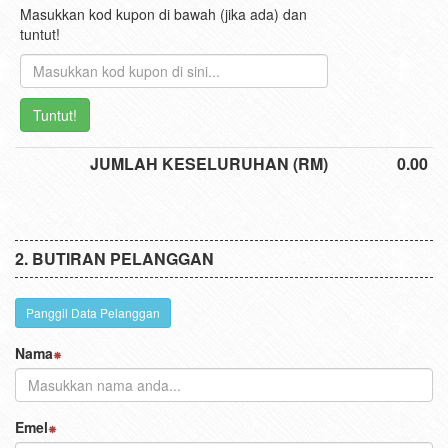
Science Form 2 - (Chapter 13)
JUMLAH
0
0.00
Kupon Diskaun
Masukkan kod kupon di bawah (jika ada) dan
tuntut!
Tuntut!
JUMLAH KESELURUHAN (RM)
0.00
BUTIRAN PELANGGAN
Panggil Data Pelanggan