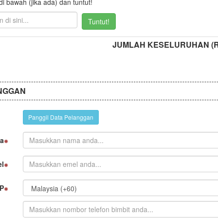
 bawah (jika ada) dan tuntut!
Tuntut!
JUMLAH KESELURUHAN (
NGGAN
Panggil Data Pelanggan
a
l
P