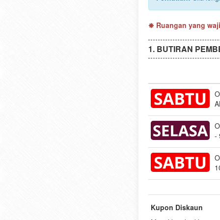
Ruangan yang wajib
BUTIRAN PEMB
O
A
O
-
O
1
Kupon Diskaun