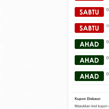
D
D
D
D
D
Kupon Diskaun
Masukkan kod kupon di