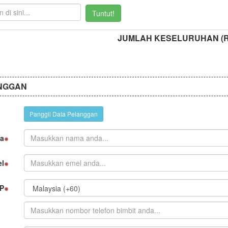
Tuntut!
JUMLAH KESELURUHAN (
NGGAN
Panggil Data Pelanggan
a
l
P