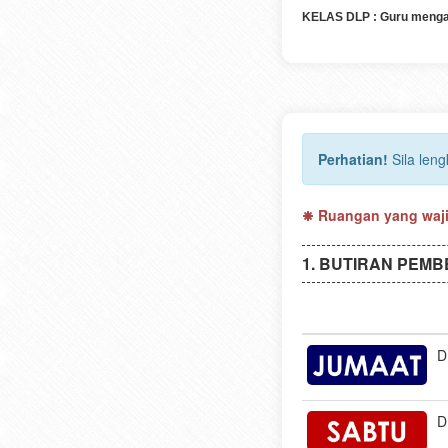
KELAS DLP : Guru menga
Perhatian!
Sila len
Ruangan yang wajib
BUTIRAN PEMB
D
D