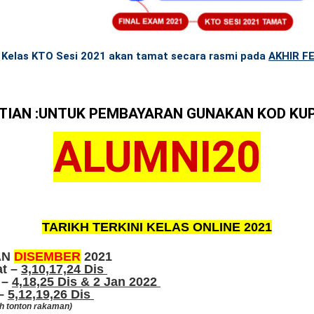
Kelas KTO Sesi 2021 akan tamat secara rasmi pada
AKHIR F
TIAN :UNTUK PEMBAYARAN GUNAKAN KOD KUPON
ALUMNI20
TARIKH TERKINI KELAS ONLINE 2021
AN
DISEMBER
2021
at –
3,10,17,24 Dis
 –
4,18,25 Dis & 2 Jan 2022
 –
5,12,19,26 Dis
eh tonton rakaman)