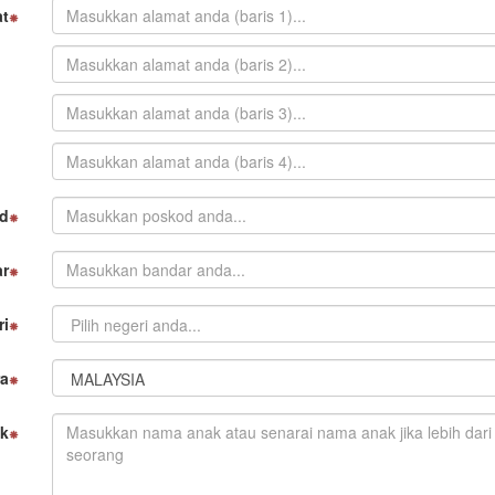
t
d
r
ri
a
k