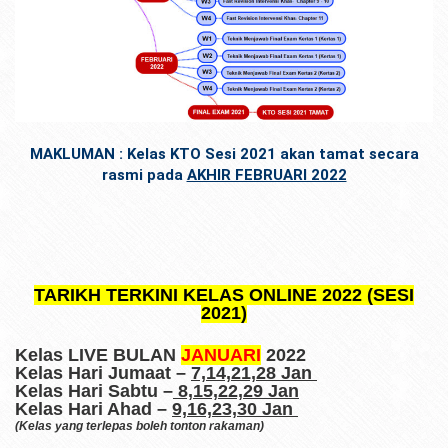
MAKLUMAN : Kelas KTO Sesi 2021 akan tamat secara
rasmi pada
AKHIR FEBRUARI 2022
TARIKH TERKINI KELAS ONLINE 2022 (SESI
2021)
Kelas LIVE BULAN
JANUARI
2022
Kelas Hari Jumaat –
7,14,21,28 Jan
Kelas Hari Sabtu –
8,15,22,29 Jan
Kelas Hari Ahad –
9,16,23,30 Jan
(Kelas yang terlepas boleh tonton rakaman)