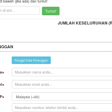
 bawah (jika ada) dan tuntut!
Tuntut!
JUMLAH KESELURUHAN (
NGGAN
Panggil Data Pelanggan
a
l
P