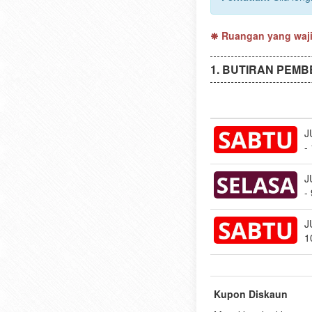
Ruangan yang wajib
BUTIRAN PEMB
J
-
J
-
J
1
Kupon Diskaun