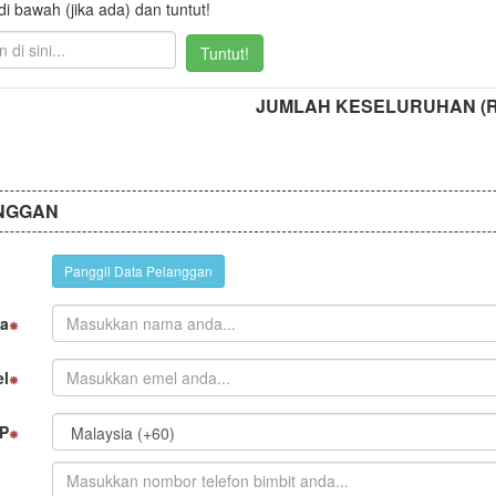
 bawah (jika ada) dan tuntut!
Tuntut!
JUMLAH KESELURUHAN (
NGGAN
Panggil Data Pelanggan
a
l
P