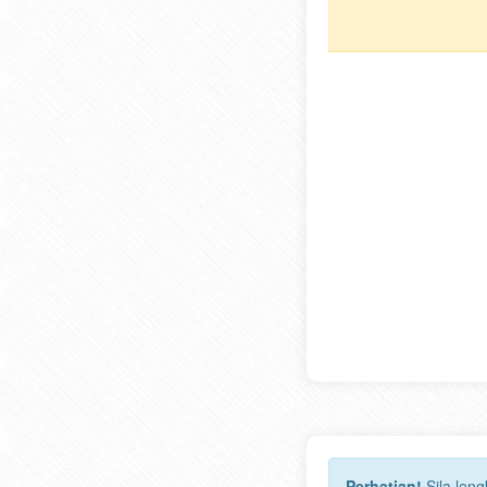
Perhatian!
Sila len