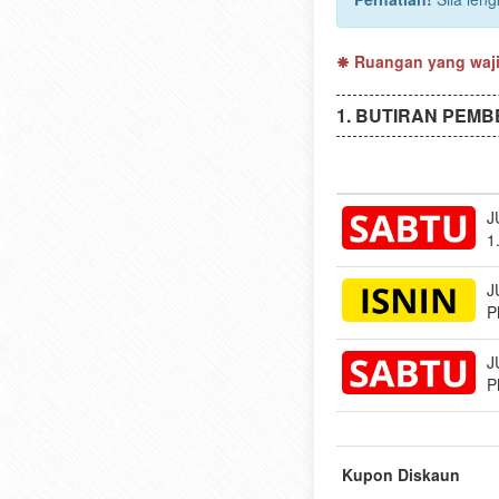
Ruangan yang wajib
BUTIRAN PEMB
J
1
J
P
J
P
Kupon Diskaun