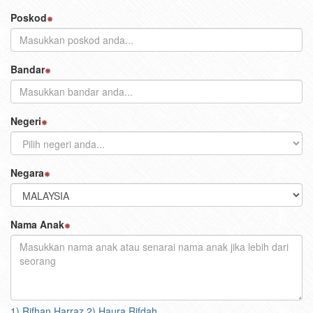
Poskod
Bandar
Negeri
Negara
Nama Anak
1) Rifhan Harraz 2) Haura Rifdah