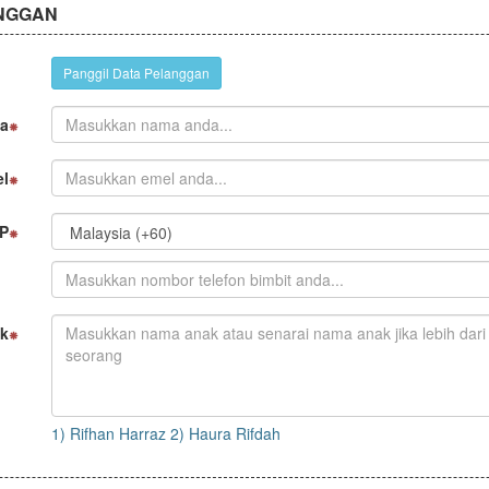
NGGAN
Panggil Data Pelanggan
a
l
P
k
1) Rifhan Harraz 2) Haura Rifdah