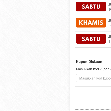
J
1
J
-
J
1
Kupon Diskaun
Masukkan kod kupon di