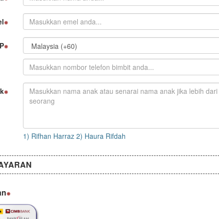
l
P
k
1) Rifhan Harraz 2) Haura Rifdah
BAYARAN
an