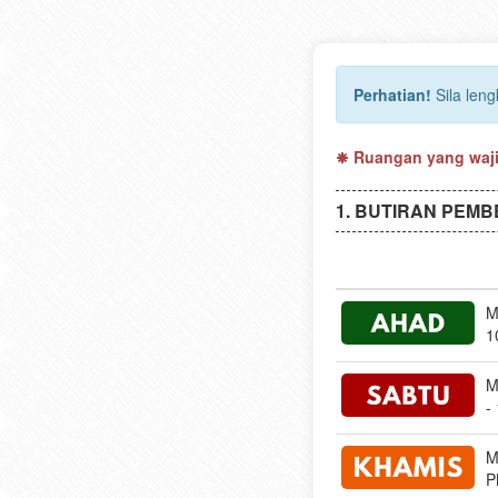
Perhatian!
Sila len
Ruangan yang wajib
BUTIRAN PEMB
M
1
M
-
M
P