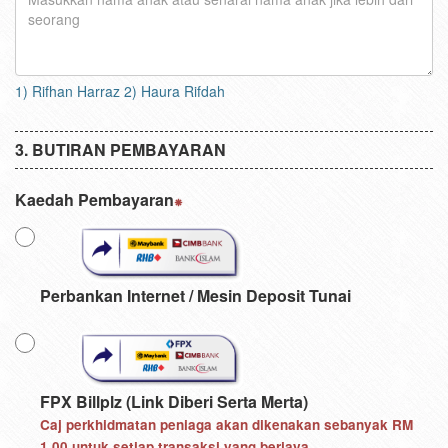
1) Rifhan Harraz 2) Haura Rifdah
BUTIRAN PEMBAYARAN
Kaedah Pembayaran
Perbankan Internet / Mesin Deposit Tunai
FPX Billplz (Link Diberi Serta Merta)
Caj perkhidmatan peniaga akan dikenakan sebanyak
RM
1.00
untuk setiap transaksi yang berjaya