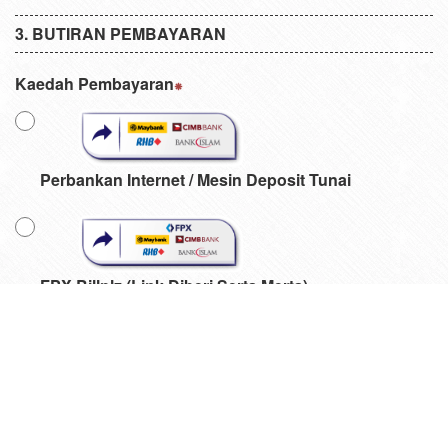
BUTIRAN PEMBAYARAN
Kaedah Pembayaran
Perbankan Internet / Mesin Deposit Tunai
FPX Billplz (Link Diberi Serta Merta)
Caj perkhidmatan peniaga akan dikenakan sebanyak
RM
1.00
untuk setiap transaksi yang berjaya
Hantar