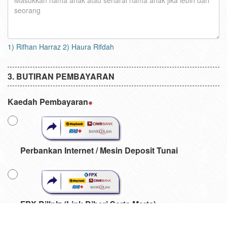
1) Rifhan Harraz 2) Haura Rifdah
BUTIRAN PEMBAYARAN
Kaedah Pembayaran
Perbankan Internet / Mesin Deposit Tunai
FPX Billplz (Link Diberi Serta Merta)
Caj perkhidmatan peniaga akan dikenakan sebanyak
RM
1.00
untuk setiap transaksi yang berjaya